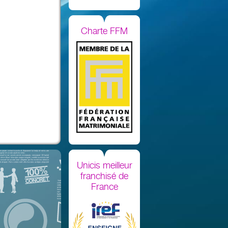
Charte FFM
Unicis meilleur
franchisé de
France