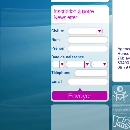
Inscription à notre
Newsletter
Civilité
Nom
Prénom
Agence
Rencon
Date de naissance
76b a
83400
-
-
-
06 79 
Téléphone
Email