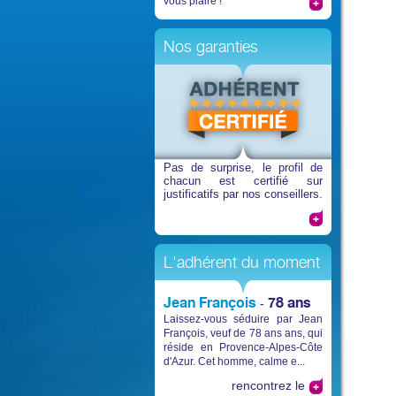
vous plaire !
Nos garanties
Pas de surprise
, le profil de
chacun est certifié sur
justificatifs par nos conseillers.
L'adhérent du moment
Jean François
78 ans
-
Laissez-vous séduire par Jean
François, veuf de 78 ans ans, qui
réside en Provence-Alpes-Côte
d'Azur. Cet homme, calme e...
rencontrez le