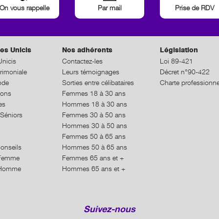
On vous rappelle
Par mail
Prise de RDV
es Unicis
Nos adhérents
Législation
nicis
Contactez-les
Loi 89-421
rimoniale
Leurs témoignages
Décret n°90-422
ode
Sorties entre célibataires
Charte professionne
ions
Femmes 18 à 30 ans
es
Hommes 18 à 30 ans
Séniors
Femmes 30 à 50 ans
Hommes 30 à 50 ans
Femmes 50 à 65 ans
Conseils
Hommes 50 à 65 ans
n Femme
Femmes 65 ans et +
n Homme
Hommes 65 ans et +
Suivez-nous