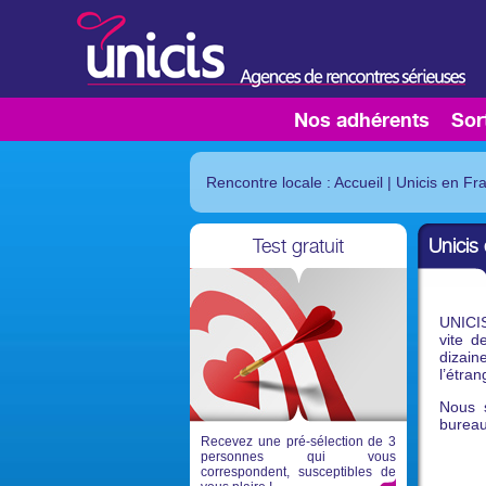
Nos adhérents
Sor
Rencontre locale : Accueil
|
Unicis en Fr
Test gratuit
Unicis
UNICIS
vite d
dizai
l’étra
Nous 
bureau
Recevez une pré-sélection de 3
personnes qui vous
correspondent, susceptibles de