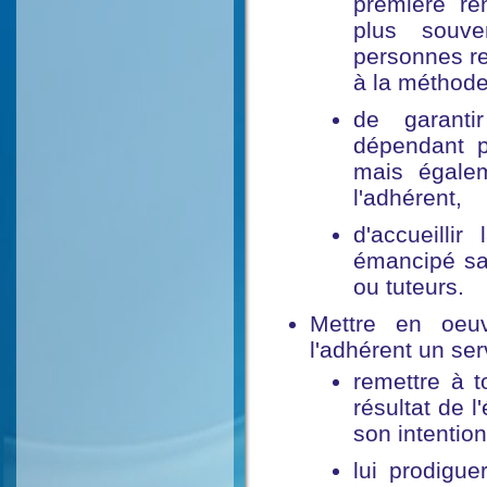
première re
plus souv
personnes re
à la méthod
de garantir
dépendant p
mais égalem
l'adhérent,
d'accueilli
émancipé san
ou tuteurs.
Mettre en oeu
l'adhérent un ser
remettre à t
résultat de l
son intention
lui prodigue