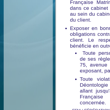
Française Matri
dans ce cabinet 
au sein du cabin
du client.
Exposer en bonn
obligations cont
client. Le res
bénéficie en outr
Toute perso
de ses règle
75, avenue 
exposant, par 
Toute viol
Déontologie
allant jusqu
Française 
concernée.