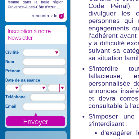
femme dans la belle région
Code Pénal), e
Provence-Alpes-Côte d'Azur. ...
divulguer les 
rencontrez le
personnes qui 
engagements que
Inscription à notre
l'adhérent avant
Newsletter
y a difficulté e
suivant sa catég
Civilité
sa situation famil
Nom
S'interdire t
Prénom
fallacieuse; 
Date de naissance
personnalisée d
-
-
-
annonces insérée
Téléphone
et devra corre
consultable à l'
Email
S'imposer une 
s'interdisant :
d'exagérer 