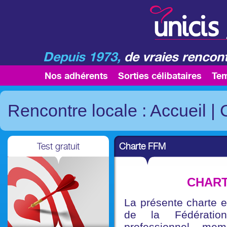
Depuis 1973,
de vraies rencont
Nos adhérents
Sorties célibataires
Te
Rencontre locale : Accueil
|
Test gratuit
Charte FFM
CHART
La présente charte 
de la Fédération
professionnel, me