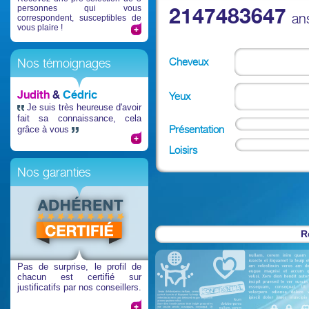
personnes qui vous
2147483647
an
correspondent, susceptibles de
vous plaire !
Cheveux
Nos témoignages
Judith
&
Cédric
Yeux
Je suis très heureuse d'avoir
fait sa connaissance, cela
Présentation
grâce à vous
Loisirs
Nos garanties
R
Pas de surprise
, le profil de
chacun est certifié sur
justificatifs par nos conseillers.