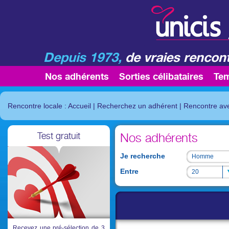
Depuis 1973,
de vraies rencont
Nos adhérents
Sorties célibataires
Te
Rencontre locale : Accueil
|
Recherchez un adhérent
|
Rencontre av
Test gratuit
Nos adhérents
Je recherche
Homme
Homme
Entre
20
20
Recevez une pré-sélection de 3