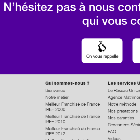
N’hésitez pas à nous cont
qui vous c
On vous rappelle
Qui sommes-nous ?
Les services U
Bienvenue
Le Réseau Unici
Notre métier
Agence Matrimon
Meilleur Franchisé de France
Notre méthode
IREF 2006
Nos prestations
Meilleur Franchisé de France
Nos garanties
IREF 2010
Rencontres Séni
Meilleur Franchisé de France
FAQ
IREF 2012
Vidéos