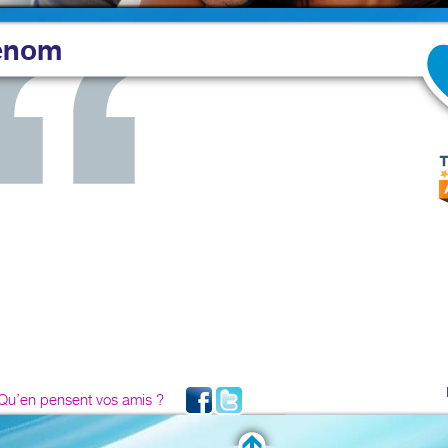
énom
Qu’en pensent vos amis ?