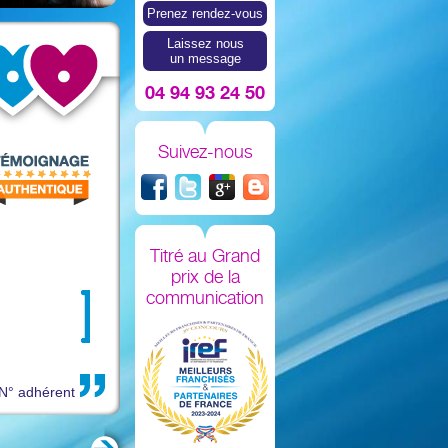
Prenez rendez-vous
Laissez nous
un message
04 94 93 24 50
Suivez-nous
Titré au Grand
prix de la
communication
N° adhérent