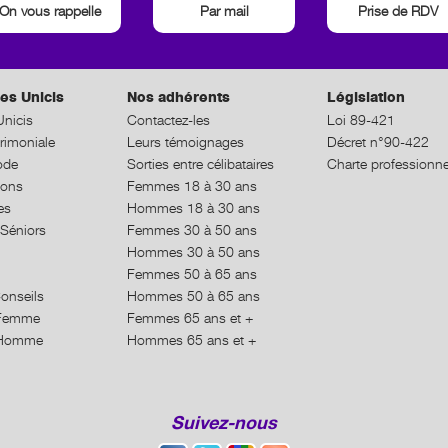
On vous rappelle
Par mail
Prise de RDV
es Unicis
Nos adhérents
Législation
nicis
Contactez-les
Loi 89-421
rimoniale
Leurs témoignages
Décret n°90-422
ode
Sorties entre célibataires
Charte professionne
ions
Femmes 18 à 30 ans
es
Hommes 18 à 30 ans
Séniors
Femmes 30 à 50 ans
Hommes 30 à 50 ans
Femmes 50 à 65 ans
Conseils
Hommes 50 à 65 ans
n Femme
Femmes 65 ans et +
n Homme
Hommes 65 ans et +
Suivez-nous