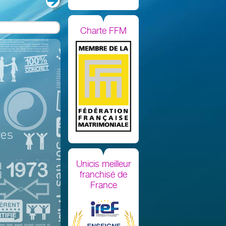
Charte FFM
Unicis meilleur
franchisé de
France