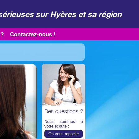
sérieuses sur Hyères et sa région
 ?
Contactez-nous !
Des questions ?
Nous sommes à
votre écoute :
On vous rappelle