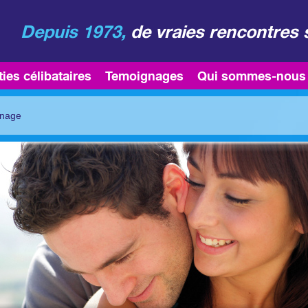
Depuis 1973,
de vraies rencontres 
ties célibataires
Temoignages
Qui sommes-nous
gnage