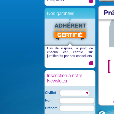
vous plaire !
Pr
Nos garanties
Pas de surprise
, le profil de
chacun est certifié sur
justificatifs par nos conseillers.
Inscription à notre
Newsletter
Civilité
Nom
Prénom